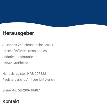
Herausgeber
J. Jacobs Verkehrsbetriebe GmbH
Geschäftsführer: Keno Bohlen
Südarler Landstraße 22
26532 Großheide
Handelsregister: HRB 207822
Registergericht: Amtsgericht Aurich
Steuer-Nr. 58/200/18407
Kontakt