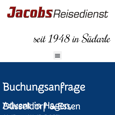
seit 1948 in Südarle
Buchungsanfrage
Advent in Hagen,
Düsseldorf & Essen